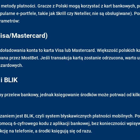
metody płatności. Gracze z Polski mogą korzystać z kart bankowych, 
pularne e-portfele, takie jak Skrill czy Neteller, nie są obsługiwane). 
arametrów:
Visa/Mastercard)
doładowania konta to karta Visa lub Mastercard. Większość polskich k
ana przez MostBet. Jeśli transakcja kartą zostanie odrzucona, warto u
hazardowych.
i BLIK
jny przelew bankowy, jednak księgowanie środków może potrwać od kil
aniem jest BLIK, czyli system błyskawicznych płatności mobilnych. Po
mocą 6-cyfrowego kodu z aplikacji bankowej, bez konieczności wpisyw
cję na telefonie, a środki księgują się od razu.