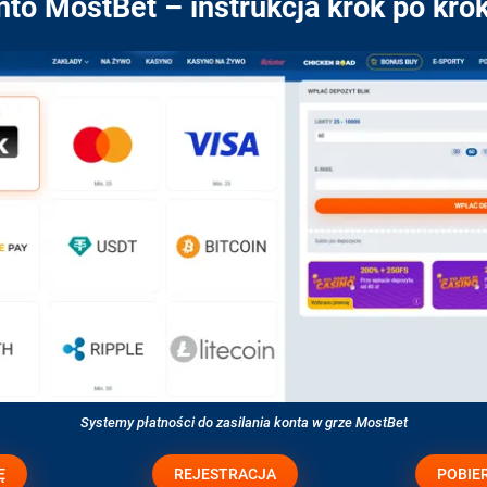
onto MostBet – instrukcja krok po kro
Systemy płatności do zasilania konta w grze MostBet
Ę
REJESTRACJA
POBIE