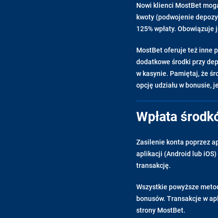
Nowi klienci MostBet mogą
kwoty (podwojenie depozytu
125% wpłaty. Obowiązuje je
MostBet oferuje też inne 
dodatkowe środki przy de
w kasynie. Pamiętaj, że ś
opcję udziału w bonusie, je
Wpłata środkó
Zasilenie konta poprzez a
aplikacji (Android lub iOS
transakcję.
Wszystkie powyższe metody
bonusów. Transakcje w apl
strony MostBet.