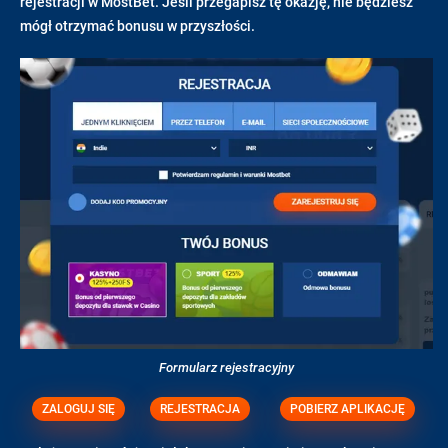
rejestracji w MostBet. Jeśli przegapisz tę okazję, nie będziesz
mógł otrzymać bonusu w przyszłości.
Formularz rejestracyjny
ZALOGUJ SIĘ
REJESTRACJA
POBIERZ APLIKACJĘ