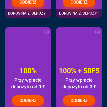
ODBIERZ
ODBIERZ
BONUS NA 2. DEPOZYT
BONUS NA 2. DEPOZYT
100%
100% + 50FS
Przy wpłacie
Przy wpłacie
depozytu od 0 €
depozytu od 0 €
ODBIERZ
ODBIERZ