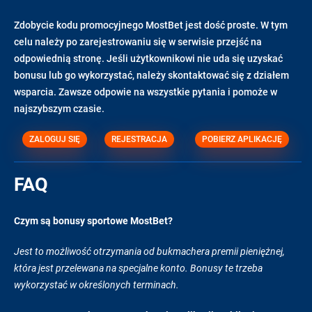
Zdobycie kodu promocyjnego MostBet jest dość proste. W tym
celu należy po zarejestrowaniu się w serwisie przejść na
odpowiednią stronę. Jeśli użytkownikowi nie uda się uzyskać
bonusu lub go wykorzystać, należy skontaktować się z działem
wsparcia. Zawsze odpowie na wszystkie pytania i pomoże w
najszybszym czasie.
ZALOGUJ SIĘ
REJESTRACJA
POBIERZ APLIKACJĘ
FAQ
Czym są bonusy sportowe MostBet?
Jest to możliwość otrzymania od bukmachera premii pieniężnej,
która jest przelewana na specjalne konto. Bonusy te trzeba
wykorzystać w określonych terminach.