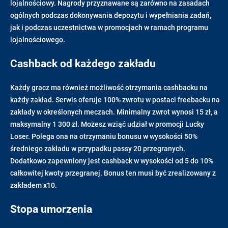
lojalnościowy. Nagrody przyznawane są zarówno na zasadach
ogólnych podczas dokonywania depozytu i wypełniania zadań,
jak i podczas uczestnictwa w promocjach w ramach programu
lojalnościowego.
Cashback od każdego zakładu
Każdy gracz ma również możliwość otrzymania cashbacku na
każdy zakład. Serwis oferuje 100% zwrotu w postaci freebacku na
zakłady w określonych meczach. Minimalny zwrot wynosi 15 zł, a
maksymalny 1 300 zł. Możesz wziąć udział w promocji Lucky
Loser. Polega ona na otrzymaniu bonusu w wysokości 50%
średniego zakładu w przypadku passy 20 przegranych.
Dodatkowo zapewniony jest cashback w wysokości od 5 do 10%
całkowitej kwoty przegranej. Bonus ten musi być zrealizowany z
zakładem x10.
Stopa umorzenia