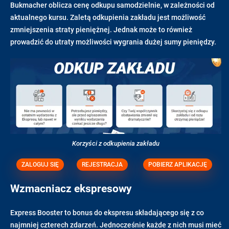
Bukmacher oblicza cenę odkupu samodzielnie, w zależności od
aktualnego kursu. Zaletą odkupienia zakładu jest możliwość
zmniejszenia straty pieniężnej. Jednak może to również
prowadzić do utraty możliwości wygrania dużej sumy pieniędzy.
Korzyści z odkupienia zakładu
ZALOGUJ SIĘ
REJESTRACJA
POBIERZ APLIKACJĘ
Wzmacniacz ekspresowy
Express Booster to bonus do ekspresu składającego się z co
najmniej czterech zdarzeń. Jednocześnie każde z nich musi mieć