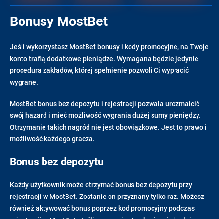
Bonusy MostBet
Jeśli wykorzystasz MostBet bonusy i kody promocyjne, na Twoje
konto trafią dodatkowe pieniądze. Wymagana będzie jedynie
procedura zakładów, której spełnienie pozwoli Ci wypłacić
wygrane.
MostBet bonus bez depozytu i rejestracji pozwala urozmaicić
swój hazard i mieć możliwość wygrania dużej sumy pieniędzy.
Otrzymanie takich nagród nie jest obowiązkowe. Jest to prawo i
możliwość każdego gracza.
Bonus bez depozytu
Każdy użytkownik może otrzymać bonus bez depozytu przy
rejestracji w MostBet. Zostanie on przyznany tylko raz. Możesz
również aktywować bonus poprzez kod promocyjny podczas