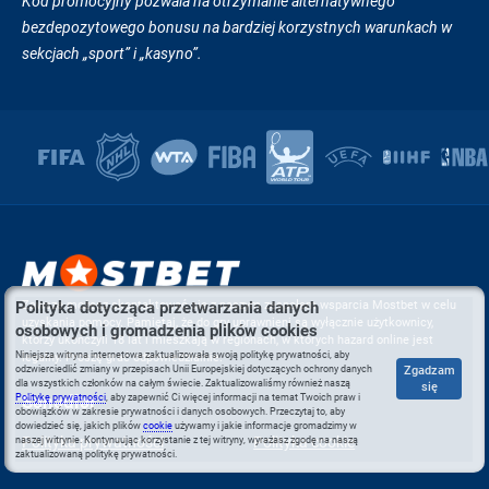
Kod promocyjny pozwala na otrzymanie alternatywnego
bezdepozytowego bonusu na bardziej korzystnych warunkach w
sekcjach „sport” i „kasyno”.
Polityka dotycząca przetwarzania danych
Zawsze możesz skontaktować się z naszym zespołem wsparcia Mostbet w celu
uzyskania pomocy. Pamiętaj, że do gry uprawnieni są wyłącznie użytkownicy,
osobowych i gromadzenia plików cookies
którzy ukończyli 18 lat i mieszkają w regionach, w których hazard online jest
Niniejsza witryna internetowa zaktualizowała swoją politykę prywatności, aby
legalny. Proszę grać odpowiedzialnie.
odzwierciedlić zmiany w przepisach Unii Europejskiej dotyczących ochrony danych
Zgadzam
dla wszystkich członków na całym świecie. Zaktualizowaliśmy również naszą
się
Sənədlər
Politykę prywatności
, aby zapewnić Ci więcej informacji na temat Twoich praw i
obowiązków w zakresie prywatności i danych osobowych. Przeczytaj to, aby
dowiedzieć się, jakich plików
cookie
używamy i jakie informacje gromadzimy w
Polityka prywatności
Polityka cookie
naszej witrynie. Kontynuując korzystanie z tej witryny, wyrażasz zgodę na naszą
zaktualizowaną politykę prywatności.