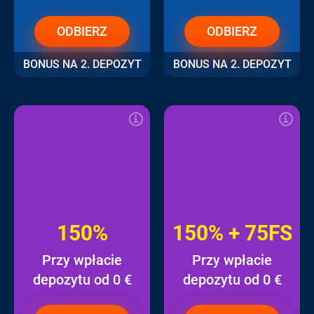
ODBIERZ
ODBIERZ
BONUS NA 2. DEPOZYT
BONUS NA 2. DEPOZYT
150%
150% + 75FS
Przy wpłacie
Przy wpłacie
depozytu od 0 €
depozytu od 0 €