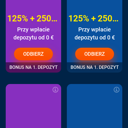
125% + 250FS
125% + 250FS
Przy wpłacie
Przy wpłacie
depozytu od 0 €
depozytu od 0 €
ODBIERZ
ODBIERZ
BONUS NA 1. DEPOZYT
BONUS NA 1. DEPOZYT