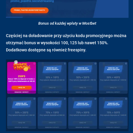
Bonus od każdej wpłaty w Mostbet
Częściej na doładowanie przy użyciu kodu promocyjnego można
otrzymać bonus w wysokości 100, 125 lub nawet 150%.
Dodatkowo dostępne są również freespiny.